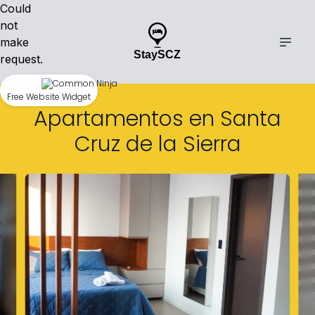
Could
not
make
StaySCZ
request.
Free Website Widget
Apartamentos en Santa
Cruz de la Sierra
Slide 1 of 5